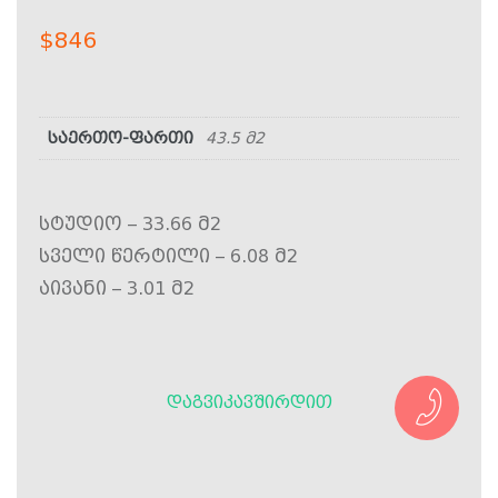
$
846
საერთო-ფართი
43.5 მ2
სტუდიო – 33.66 მ2
სველი წერტილი – 6.08 მ2
აივანი – 3.01 მ2
ᲓᲐᲒᲕᲘᲙᲐᲕᲨᲘᲠᲓᲘᲗ