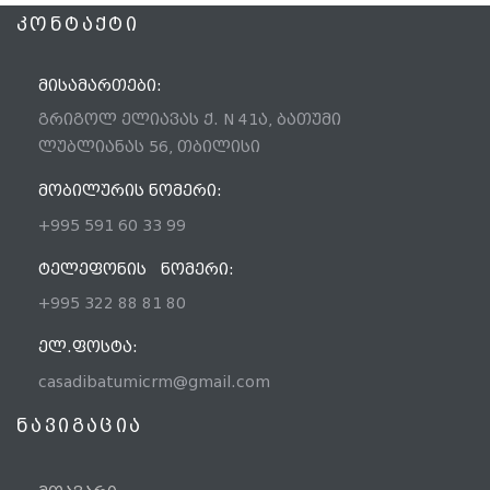
ᲙᲝᲜᲢᲐᲥᲢᲘ
ᲛᲘᲡᲐᲛᲐᲠᲗᲔᲑᲘ:
გრიგოლ ელიავას ქ. N 41ა, ბათუმი
ლუბლიანას 56, თბილისი
ᲛᲝᲑᲘᲚᲣᲠᲘᲡ ᲜᲝᲛᲔᲠᲘ:
+995 591 60 33 99
ᲢᲔᲚᲔᲤᲝᲜᲘᲡ ᲜᲝᲛᲔᲠᲘ:
+995 322 88 81 80
ᲔᲚ.ᲤᲝᲡᲢᲐ:
casadibatumicrm@gmail.com
ნავიგაცია