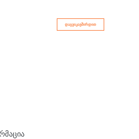
ᲓᲐᲒᲕᲘᲙᲐᲕᲨᲘᲠᲓᲘᲗ
ᲠᲛᲐᲪᲘᲐ