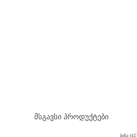
ᲛᲡᲒᲐᲕᲡᲘ ᲞᲠᲝᲓᲣᲥᲢᲔᲑᲘ
ᲑᲘᲜᲐ 142