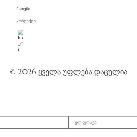
ბათუმი
კონტაქტი
© 2026 ᲧᲕᲔᲚᲐ ᲣᲤᲚᲔᲑᲐ ᲓᲐᲪᲣᲚᲘᲐ