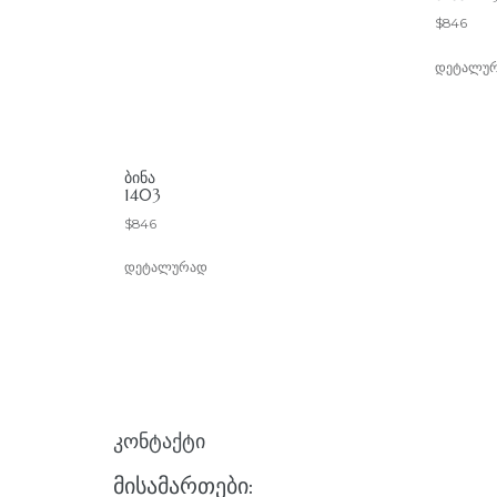
$
846
დეტალუ
ᲑᲘᲜᲐ
1403
$
846
დეტალურად
ᲙᲝᲜᲢᲐᲥᲢᲘ
ᲛᲘᲡᲐᲛᲐᲠᲗᲔᲑᲘ: